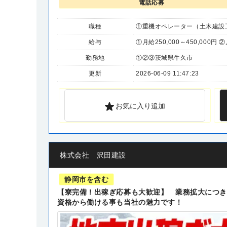
電話応募
職種
①重機オペレーター（土木建設工事
給与
①月給250,000～450,000円 ②
勤務地
①②③茨城県牛久市
更新
2026-06-09 11:47:23
お気に入り追加
株式会社 沢田建設
静岡市を含む
【寮完備！出稼ぎ応募も大歓迎】 業務拡大につき
資格から働ける事も当社の魅力です！