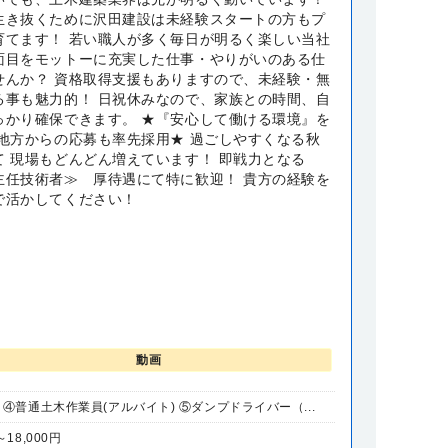
生き抜くために沢田建設は未経験スタートの方もプ
育てます！ 若い職人が多く毎日が明るく楽しい当社
面目をモットーに充実した仕事・やりがいのある仕
せんか？ 資格取得支援もありますので、未経験・無
る事も魅力的！ 日祝休みなので、家族との時間、自
っかり確保できます。 ★『安心して働ける環境』を
★地方からの応募も率先採用★ 過ごしやすくなる秋
て 現場もどんどん増えています！ 即戦力となる
主任技術者≫ 厚待遇にて特に歓迎！ 貴方の経験を
で活かしてください！
動画
④普通土木作業員(アルバイト) ⑤ダンプドライバー（...
～18,000円