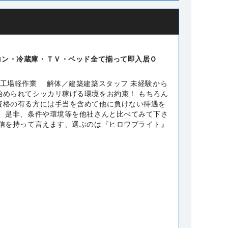
コン・冷蔵庫・ＴＶ・ベッド全て揃って即入居Ｏ
ど工場軽作業 解体／建築建築スタッフ 未経験から
始められてシッカリ稼げる環境をお約束！ もちろん
資格の有る方には手当を含めて他に負けない待遇を
！ 是非、条件や環境等を他社さんと比べてみて下さ
自信を持って言えます、選ぶのは『ヒロワブライト』