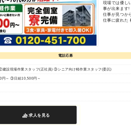
現場では優し
事が出来ます!
仕事が見つか
仕事に疲れた 
電話応募
②建設現場作業スタッフ(正社員) ③シニア向け軽作業スタッフ(委託)
00円～ ③日給10,500円～
求人
を見る