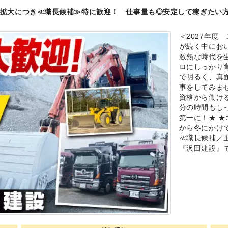
拡大につき≪職長候補≫特に歓迎！ 仕事量も◎安定して稼ぎたい
＜2027年度
が続く中にお
激熱な時代を
ロにしっかり
で明るく、真
事をしてみま
資格から働け
分の時間もし
第一に！★ 
から冬にかけ
≪職長候補／
『沢田建設』