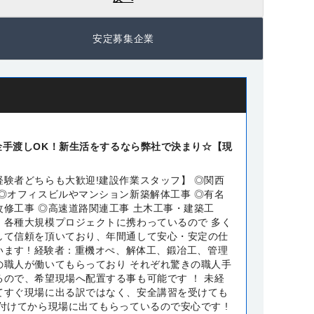
安定募集企業
金手渡しOK！新生活をするなら弊社で決まり☆【現
経験者どちらも大歓迎!建設作業スタッフ】 ◎関西
 ◎オフィスビルやマンション新築解体工事 ◎有名
改修工事 ◎高速道路関連工事 土木工事・建築工
、各種大規模プロジェクトに携わっているので 多く
して信頼を頂いており、年間通して安心・安定の仕
ます ! 経験者：重機オぺ、解体工、鍛冶工、管理
の職人が働いてもらっており それぞれ驚きの職人手
るので、希望現場へ配置する事も可能です ！ 未経
てすぐ現場に出る訳ではなく、安全講習を受けても
付けてから現場に出てもらっているので安心です !