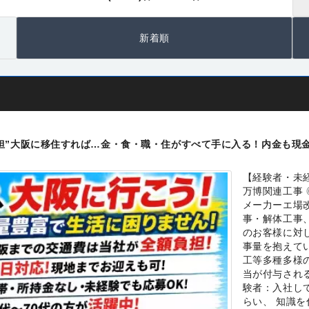
新着順
担”大阪に移住すれば…金・食・職・住がすべて手に入る！内金も現
【経験者・未
万博関連工事
メー力ーエ場
事・解体工事
のお客様に対
事量を抱えてい
工等多種多様
当が付与され
験者：入社し
らい、 知識を