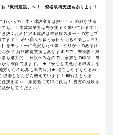
方も『沢田建設』へ！ 資格取得支援もあります！
 これからの土木・建設業界は熱い！＞ 困難な状況
いても、土木建築業界は先が明るく動いています！
生き抜くために沢田建設は未経験スタートの方もプ
育てます！ 若い職人が多く毎日が明るく楽しい当社
面目をモットーに充実した仕事・やりがいのある仕
せんか？ 資格取得支援もありますので、未経験・無
る事も魅力的！ 日祝休みなので、家族との時間、自
っかり確保できます。 ★『安心して働ける環境』を
★地方からの応募も率先採用★ 過ごしやすくなる秋
て 現場もどんどん増えています！ 即戦力となる
主任技術者≫ 厚待遇にて特に歓迎！ 貴方の経験を
で活かしてください！