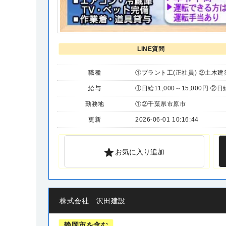
LINE質問
職種
①プラント工(正社員) ②土木建
給与
①日給11,000～15,000円 ②日給
勤務地
①②千葉県市原市
更新
2026-06-01 10:16:44
お気に入り追加
株式会社 沢田建設
静岡市を含む