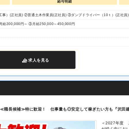
給与明細
）(正社員) ②普通土木作業員(正社員) ③ダンプドライバー（10ｔ）(正社員)
月給200,000円～ ③月給250,000～450,000円
求人
を見る
≪職長候補≫特に歓迎！ 仕事量も◎安定して稼ぎたい方も『沢田
＜2027年度
が続く中にお