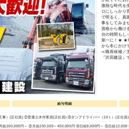
激熱な時代を
ロにしっかり
で明るく、真
事をしてみま
資格から働け
分の時間もし
第一に！★ 
から冬にかけ
≪職長候補／
『沢田建設』
給与明細
）(正社員) ②普通土木作業員(正社員) ③ダンプドライバー（10ｔ）(正社員) 
月給200,000円～ ③月給250,000～450,000円 ④日給9,000円～ ⑤日給12,000