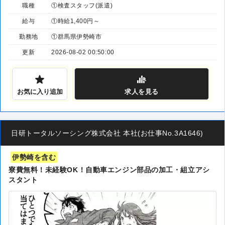
職種
①検査スタッフ(派遣)
給与
①時給1,400円～
勤務地
①群馬県伊勢崎市
更新
2026-08-02 00:50:00
お気に入り追加
求人
を見る
日研トータルソーシング株式会社 本社(お仕事No.3A1646)
伊勢崎を含む
寮費無料！未経験OK！自動車エンジン部品の加工・組立アシ
スタント