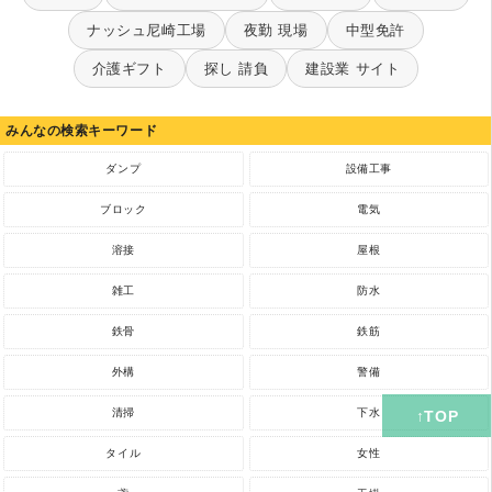
ナッシュ尼崎工場
夜勤 現場
中型免許
介護ギフト
探し 請負
建設業 サイト
みんなの検索キーワード
ダンプ
設備工事
ブロック
電気
溶接
屋根
雑工
防水
鉄骨
鉄筋
外構
警備
清掃
下水
タイル
女性