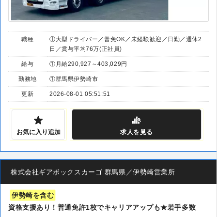
職種
①大型ドライバー／普免OK／未経験歓迎／日勤／週休2
日／賞与平均76万(正社員)
給与
①月給290,927～403,029円
勤務地
①群馬県伊勢崎市
更新
2026-08-01 05:51:51
お気に入り追加
求人
を見る
株式会社ギアボックスカーゴ 群馬県／伊勢崎営業所
伊勢崎を含む
資格支援あり！普通免許1枚でキャリアアップも★若手多数