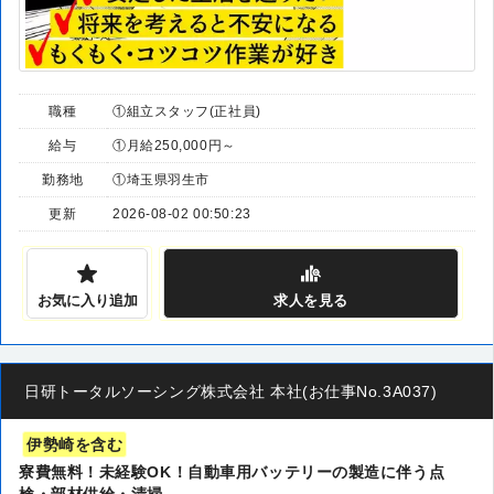
職種
①組立スタッフ(正社員)
給与
①月給250,000円～
勤務地
①埼玉県羽生市
更新
2026-08-02 00:50:23
お気に入り追加
求人
を見る
日研トータルソーシング株式会社 本社(お仕事No.3A037)
伊勢崎を含む
寮費無料！未経験OK！自動車用バッテリーの製造に伴う点
検・部材供給・清掃