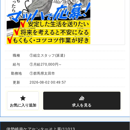
職種
①組立スタッフ(派遣)
給与
①月給270,000円～
勤務地
①群馬県太田市
更新
2026-08-02 00:49:57
お気に入り追加
求人
を見る
伊勢崎南ケアセンターそよ風/11013