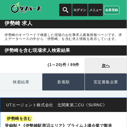
ログイン
メニュー
会員登録
伊勢崎 求人
伊勢崎のキーワードで検索した現場のお仕事求人募集情報ページです。求
人データベースの中から
「伊勢崎」
を含む求人情報を表示しています。
伊勢崎を含む現場求人検索結果
(1～20)件 / 99件
次へ
検索結果
新着順
安定募集企業
UTエージェント株式会社 北関東第二CU《SURNC》
伊勢崎を含む
登録制＊《伊勢崎駅周辺エリア》プライム上場企業で製造