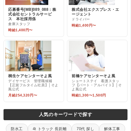
応募番号[MB]089_088：株
株式会社エクスプレス・エ
式会社セントラルサービ
ージェント
ス 本社採用係
ドライバー
倉庫スタッフ
時給1,400円〜
時給1,400円〜
桐生ケアセンターそよ風
前橋ケアセンターそよ風
デイサービス 管理職候補
ショートステイ 看護スタッ
【正規フルタイム社員】│そよ
フ【パート・アルバイト】│そ
風公式
よ風公式
月給254,320円〜
時給1,300〜1,500円
人気のキーワードで探す
防水工
4t トラック 長距離
70代 探し
解体工事