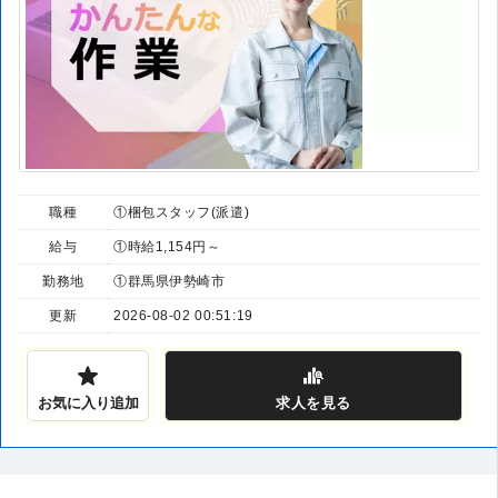
職種
①梱包スタッフ(派遣)
給与
①時給1,154円～
勤務地
①群馬県伊勢崎市
更新
2026-08-02 00:51:19
お気に入り追加
求人
を見る