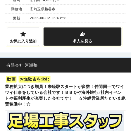
勤務地
①埼玉県越谷市
更新
2026-06-02 16:43:58
お気に入り追加
求人
を見る
有限会社 河瀬塾
動画
お無駄市を含む
業務拡大につき増員！未経験スタートが多数！仲間同士でワイ
ワイ仕事をしている会社です！ＢＢＱや海外旅行♪社内イベン
トや福利厚生が充実した会社です！ ☆沖縄営業所ただいま絶
賛稼働中！☆