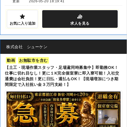
更新
2026-05-20 18:19:41
お気に入り追加
求人
を見る
株式会社 シューケン
動画
お無駄市を含む
【土工・現場作業スタッフ・足場鳶同時募集中】即勤務OK！
仕事に切れ目なし！更に１K完全個室寮に即入寮可能！入社交
通費は会社負担！更に日払・週払もOK！【現場増加につき期
間限定で入社祝い金３万円支給！】