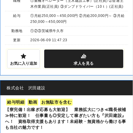
職種
①重機オペレーター（土木建設工事）(正社員) ②普通土
木作業員(正社員) ③ダンプドライバー（10ｔ）(正社員)
給与
①月給250,000～450,000円 ②月給200,000円～ ③月給
250,000～450,000円
勤務地
①②③茨城県牛久市
更新
2026-06-09 11:47:23
お気に入り追加
求人
を見る
株式会社 沢田建設
給与明細
動画
お無駄市を含む
【寮完備！出稼ぎ応募も大歓迎】 業務拡大につき≪職長候補
≫特に歓迎！ 仕事量も◎安定して稼ぎたい方も『沢田建設』
へ！ 資格取得支援もあります！未経験・無資格から働ける事
も当社の魅力です！