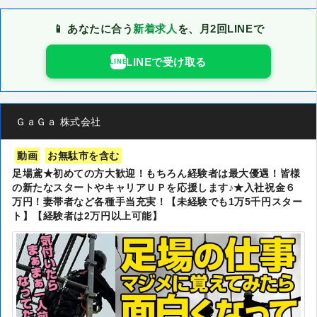
📱 あなたに合う
新着求人
を、月2回LINEで
LINEで受け取る
LINE
ＧａＧａ 株式会社
動画
お無駄市を含む
足場鳶★初めての方大歓迎！もちろん経験者は最大優遇！皆様
の新たなスタートやキャリアＵＰを応援します♪★入社祝金６
万円！妻帯者など各種手当充実！【未経験でも1万5千円スター
ト】【経験者は2万円以上可能】