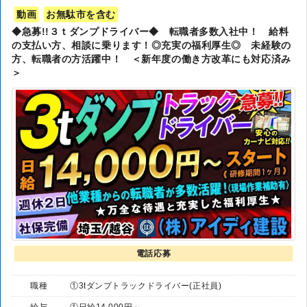
動画
お無駄市を含む
◆急募!!３ｔダンプドライバー◆ 転職者多数入社中！ 給料
の支払い方、相談に乗ります！◎充実の福利厚生◎ 未経験の
方、転職者の方活躍中！ ＜新年度の働き方改革にも対応済み
＞
電話応募
職種
①3tダンプトラックドライバー(正社員)
給与
①日給14,000円～