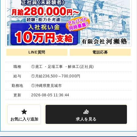
LINE質問
電話応募
職種
①鳶工 ・足場工事 ・解体工(正社員)
給与
①月給236,500～700,000円
勤務地
①沖縄県豊見城市
更新
2026-08-05 11:36:44
お気に入り追加
求人
を見る