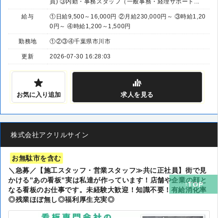
員) ③内勤・事務スタッフ（一般事務・経理サポート...
給与
①日給9,500～16,000円 ②月給230,000円～ ③時給1,20
0円～ ④時給1,200～1,500円
勤務地
①②③④千葉県市川市
更新
2026-07-30 16:28:03
お気に入り追加
求人
を見る
株式会社アクリルサイン
お無駄市を含む
＼急募／【施工スタッフ・営業スタッフ≫共に正社員】街で見
かける”あの看板”実は私達が作っています！店舗や企業の顔と
なる看板のお仕事です。未経験大歓迎！知識不要！有給消化率
◎残業ほぼ無し◎福利厚生充実◎