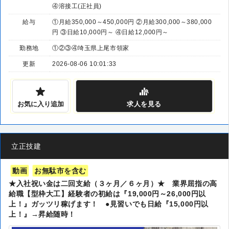
④溶接工(正社員)
給与
①月給350,000～450,000円 ②月給300,000～380,000
円 ③日給10,000円～ ④日給12,000円～
勤務地
①②③④埼玉県上尾市領家
更新
2026-08-06 10:01:33
お気に入り追加
求人
を見る
立正技建
動画
お無駄市を含む
★入社祝い金は二回支給（３ヶ月／６ヶ月）★ 業界屈指の高
給職【型枠大工】経験者の初給は『19,000円～26,000円以
上！』ガッツリ稼げます！ ●見習いでも日給『15,000円以
上！』→昇給随時！