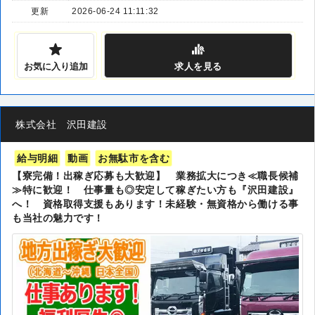
更新
2026-06-24 11:11:32
お気に入り追加
求人
を見る
株式会社 沢田建設
給与明細
動画
お無駄市を含む
【寮完備！出稼ぎ応募も大歓迎】 業務拡大につき≪職長候補
≫特に歓迎！ 仕事量も◎安定して稼ぎたい方も『沢田建設』
へ！ 資格取得支援もあります！未経験・無資格から働ける事
も当社の魅力です！