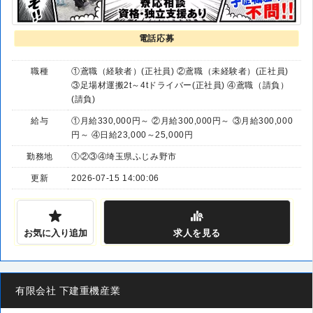
電話応募
職種
①鳶職（経験者）(正社員) ②鳶職（未経験者）(正社員)
③足場材運搬2t～4tドライバー(正社員) ④鳶職（請負）
(請負)
給与
①月給330,000円～ ②月給300,000円～ ③月給300,000
円～ ④日給23,000～25,000円
勤務地
①②③④埼玉県ふじみ野市
更新
2026-07-15 14:00:06
お気に入り追加
求人
を見る
有限会社 下建重機産業