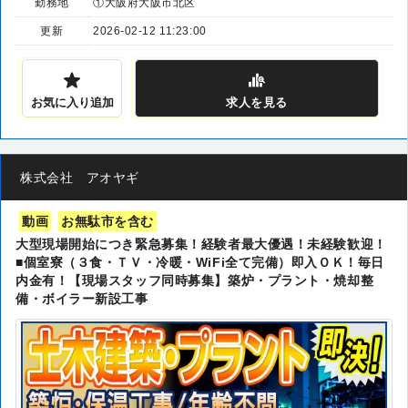
勤務地
①大阪府大阪市北区
更新
2026-02-12 11:23:00
お気に入り追加
求人
を見る
株式会社 アオヤギ
動画
お無駄市を含む
大型現場開始につき緊急募集！経験者最大優遇！未経験歓迎！
■個室寮（３食・ＴＶ・冷暖・WiFi全て完備）即入ＯＫ！毎日
内金有！【現場スタッフ同時募集】築炉・プラント・焼却整
備・ボイラー新設工事