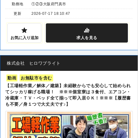
勤務地
①②③大阪府門真市
更新
2026-07-17 18:10:47
お気に入り追加
求人
を見る
株式会社 ヒロワブライト
動画
お無駄市を含む
【工場軽作業／解体／建築】未経験からでも安心して始められ
てシッカリ稼げる職場！ ※※※個室寮は３食付、エアコン・
冷蔵庫・ＴＶ・ベッド全て揃って即入居ＯＫ！※※※【履歴書
も不要／身１つで大丈夫です♪】