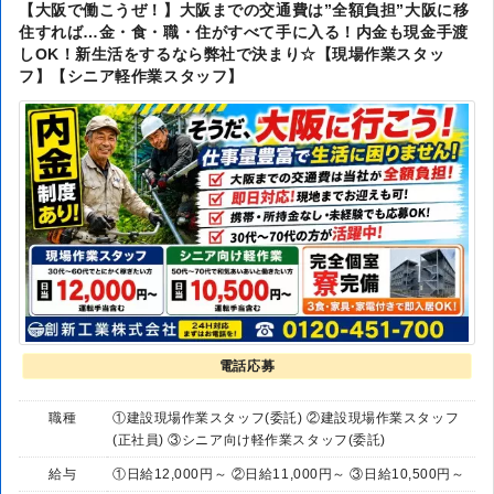
【大阪で働こうぜ！】大阪までの交通費は”全額負担”大阪に移
住すれば…金・食・職・住がすべて手に入る！内金も現金手渡
しOK！新生活をするなら弊社で決まり☆【現場作業スタッ
フ】【シニア軽作業スタッフ】
電話応募
職種
①建設現場作業スタッフ(委託) ②建設現場作業スタッフ
(正社員) ③シニア向け軽作業スタッフ(委託)
給与
①日給12,000円～ ②日給11,000円～ ③日給10,500円～