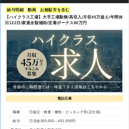
給与明細
動画
お無駄市を含む
【ハイクラス工場】大手工場勤務/高収入/月収45万超え/年間休
日122日/家賃全額補助/定着ボーナス80万円
電話応募
職種
①組立・検査・梱包・ピッキング等(正社員)
給与
①月給300,000～451,000円