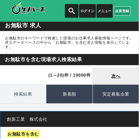
ログイン
メニュー
会員登録
お無駄市 求人
お無駄市のキーワードで検索した現場のお仕事求人募集情報ページです。
求人データベースの中から
「お無駄市」
を含む求人情報を表示していま
す。
お無駄市を含む現場求人検索結果
(1～20)件 / 10000件
次へ
検索結果
新着順
安定募集企業
創新工業 株式会社
お無駄市を含む