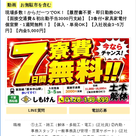
動画
お無駄市を含む
現場多数！からだ一つでOK！【履歴書不要・即日勤務OK】
【面接交通費＆初出勤手当3000円支給】【3食付+家具家電付
個室寮・1週間無料！】【体入・単発OK】【入社祝金3~5万
円】【内金5,000円】
LINE質問
電話応募
職種
①土工・雑工（解体・多能工・電工）(正社員) ②内勤・
事務スタッフ（一般事務及び管理・営業サポート）(正社