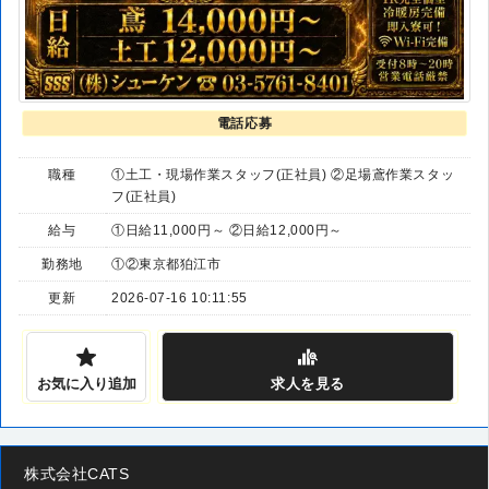
電話応募
職種
①土工・現場作業スタッフ(正社員) ②足場鳶作業スタッ
フ(正社員)
給与
①日給11,000円～ ②日給12,000円～
勤務地
①②東京都狛江市
更新
2026-07-16 10:11:55
お気に入り追加
求人
を見る
株式会社CATS