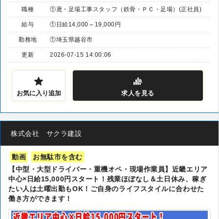
職種
①鳶・足場工事スタッフ（鉄骨・ＰＣ・足場）(正社員)
給与
①日給14,000～19,000円
勤務地
①埼玉県越谷市
更新
2026-07-15 14:00:06
お気に入り追加
求人
を見る
株式会社 サクラ建設
動画
お無駄市を含む
【中型・大型ドライバー・重機オペ・現場作業員】近畿エリア
中心×日給15,000円スタート！残業ほぼなし＆土日休み、稼ぎ
たい人は土曜出勤もOK！ご自身のライフスタイルに合わせた
働き方ができます！