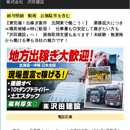
株式会社 沢田建設
給与明細
動画
お無駄市を含む
【寮完備！出稼ぎ案件 北関東で働こう！】 業務拡大につき
≪職長候補≫特に歓迎！ 仕事量も◎安定して稼ぎたい方も
『沢田建設』へ！ 資格取得支援もあります！未経験・無資格
から働ける事も当社の魅力です！
電話応募