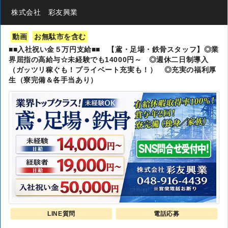
株式会社 彩友興業
動画
お無駄市を含む
■■入社祝い金５万円支給■■ 【鳶・足場・鉄骨スタッフ】◎業
界屈指の高給与☆未経験でも14000円～ ◎週休二日制導入
（ガッツリ稼ぐも！プライベート充実も！） ◎充実の福利厚
生（寮完備＆各手当あり）
LINE質問
電話応募