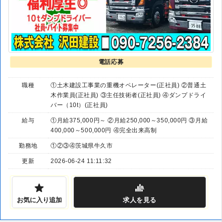
電話応募
職種
①土木建設工事業の重機オペレーター(正社員) ②普通土
木作業員(正社員) ③主任技術者(正社員) ④ダンプドライ
バー（10t）(正社員)
給与
①月給375,000円～ ②月給250,000～350,000円 ③月給
400,000～500,000円 ④完全出来高制
勤務地
①②③④茨城県牛久市
更新
2026-06-24 11:11:32
お気に入り追加
求人
を見る