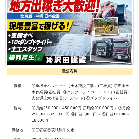
電話応募
職種
①重機オペレーター（土木建設工事）(正社員) ②普通土
木作業員(正社員) ③ダンプドライバー（10ｔ）(正社員)
④普通土木作業員(アルバイト) ⑤ダンプドライバー（...
給与
①月給250,000～450,000円 ②月給200,000円～ ③月給
250,000～450,000円 ④日給9,000円～ ⑤日給12,000～
18,000円
勤務地
①②③④⑤茨城県牛久市