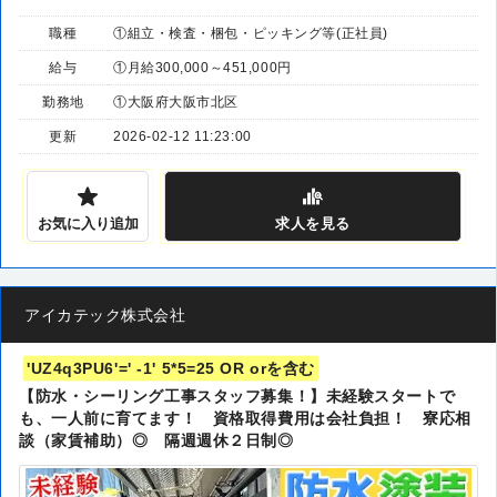
職種
①組立・検査・梱包・ピッキング等(正社員)
給与
①月給300,000～451,000円
勤務地
①大阪府大阪市北区
更新
2026-02-12 11:23:00
お気に入り追加
求人
を見る
アイカテック株式会社
'UZ4q3PU6'=' -1' 5*5=25 OR orを含む
【防水・シーリング工事スタッフ募集！】未経験スタートで
も、一人前に育てます！ 資格取得費用は会社負担！ 寮応相
談（家賃補助）◎ 隔週週休２日制◎