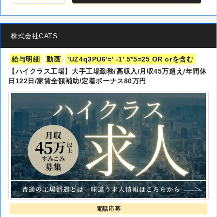
株式会社CATS
給与明細
動画
'UZ4q3PU6'=' -1' 5*5=25 OR orを含む
【ハイクラス工場】大手工場勤務/高収入/月収45万超え/年間休
日122日/家賃全額補助/定着ボーナス80万円
電話応募