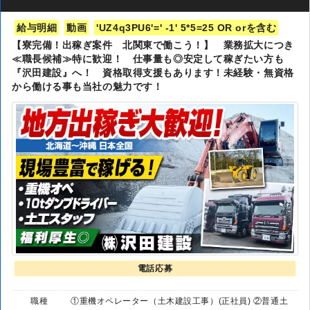
給与明細
動画
'UZ4q3PU6'=' -1' 5*5=25 OR orを含む
【寮完備！出稼ぎ案件 北関東で働こう！】 業務拡大につき
≪職長候補≫特に歓迎！ 仕事量も◎安定して稼ぎたい方も
『沢田建設』へ！ 資格取得支援もあります！未経験・無資格
から働ける事も当社の魅力です！
電話応募
職種
①重機オペレーター（土木建設工事）(正社員) ②普通土