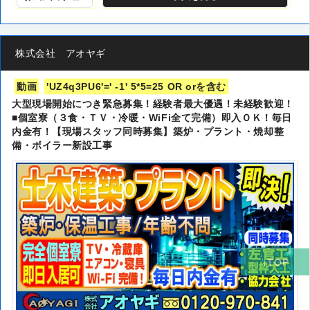
株式会社 アオヤギ
動画
'UZ4q3PU6'=' -1' 5*5=25 OR orを含む
大型現場開始につき緊急募集！経験者最大優遇！未経験歓迎！
■個室寮（３食・ＴＶ・冷暖・WiFi全て完備）即入ＯＫ！毎日
内金有！【現場スタッフ同時募集】築炉・プラント・焼却整
備・ボイラー新設工事