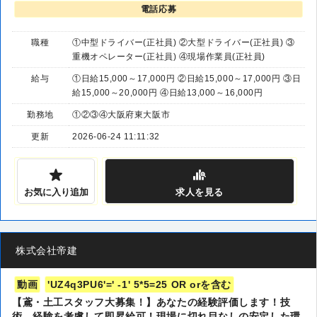
電話応募
職種
①中型ドライバー(正社員) ②大型ドライバー(正社員) ③
重機オペレーター(正社員) ④現場作業員(正社員)
給与
①日給15,000～17,000円 ②日給15,000～17,000円 ③日
給15,000～20,000円 ④日給13,000～16,000円
勤務地
①②③④大阪府東大阪市
更新
2026-06-24 11:11:32
お気に入り追加
求人
を見る
株式会社帝建
動画
'UZ4q3PU6'=' -1' 5*5=25 OR orを含む
【鳶・土工スタッフ大募集！】あなたの経験評価します！技
術、経験を考慮して即昇給可！現場に切れ目なしの安定した環