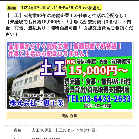
動画
'UZ4q3PU6'=' -1' 5*5=25 OR orを含む
【土工】≪創業60年の老舗企業！≫仕事と生活の心配なし！
【未経験でも日給15,000円～！】駅ちか寮完備（3食付）・内
金、前借、週払あり！随時面接可能！ 面接交通費もご相談くだ
さい！
電話応募
職種
①工事現場・土工スタッフ(契約社員)