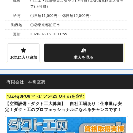
職種
①土工・現場作業スタッフ(正社員) ②足場鳶作業スタッ
フ(正社員)
給与
①日給11,000円～ ②日給12,000円～
勤務地
①②東京都狛江市
更新
2026-07-16 10:11:55
お気に入り追加
求人
を見る
有限会社 神明空調
'UZ4q3PU6'=' -1' 5*5=25 OR orを含む
【空調設備・ダクト工大募集】 自社工場あり！仕事量は安
定！ダクト工のプロフェッショナルになれるチャンスです！