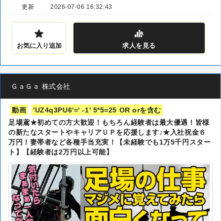
更新
2026-07-06 16:32:43
お気に入り追加
求人
を見る
ＧａＧａ 株式会社
動画
'UZ4q3PU6'=' -1' 5*5=25 OR orを含む
足場鳶★初めての方大歓迎！もちろん経験者は最大優遇！皆様
の新たなスタートやキャリアＵＰを応援します♪★入社祝金６
万円！妻帯者など各種手当充実！【未経験でも1万5千円スター
ト】【経験者は2万円以上可能】