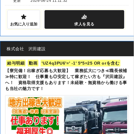
更新
2026-06-24 11:11:32
お気に入り追加
求人
を見る
株式会社 沢田建設
給与明細
動画
'UZ4q3PU6'=' -1' 5*5=25 OR orを含む
【寮完備！出稼ぎ応募も大歓迎】 業務拡大につき≪職長候補
≫特に歓迎！ 仕事量も◎安定して稼ぎたい方も『沢田建設』
へ！ 資格取得支援もあります！未経験・無資格から働ける事
も当社の魅力です！