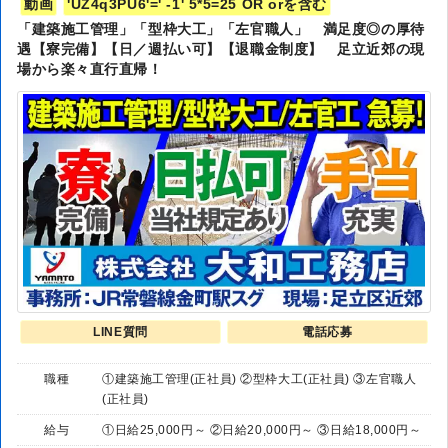
動画
'UZ4q3PU6'=' -1' 5*5=25 OR orを含む
「建築施工管理」「型枠大工」「左官職人」 満足度◎の厚待
遇【寮完備】【日／週払い可】【退職金制度】 足立近郊の現
場から楽々直行直帰！
LINE質問
電話応募
職種
①建築施工管理(正社員) ②型枠大工(正社員) ③左官職人
(正社員)
給与
①日給25,000円～ ②日給20,000円～ ③日給18,000円～