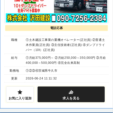
電話応募
職種
①土木建設工事業の重機オペレーター(正社員) ②普通土
木作業員(正社員) ③主任技術者(正社員) ④ダンプドライ
バー（10t）(正社員)
給与
①月給375,000円～ ②月給250,000～350,000円 ③月給
400,000～500,000円 ④完全出来高制
勤務地
①②③④茨城県牛久市
更新
2026-06-24 11:11:32
お気に入り追加
求人
を見る