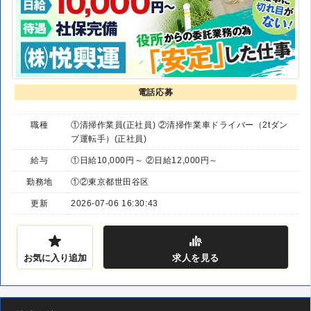
電話応募
職種
①清掃作業員(正社員) ②清掃作業車ドライバー（2tダン
プ運転手）(正社員)
給与
①日給10,000円～ ②日給12,000円～
勤務地
①②東京都世田谷区
更新
2026-07-06 16:30:43
お気に入り追加
求人
を見る