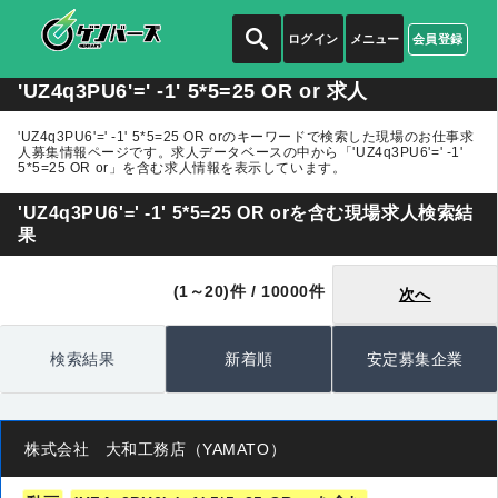
ログイン
メニュー
会員登録
'UZ4q3PU6'=' -1' 5*5=25 OR or 求人
'UZ4q3PU6'=' -1' 5*5=25 OR orのキーワードで検索した現場のお仕事求
人募集情報ページです。求人データベースの中から
「'UZ4q3PU6'=' -1'
5*5=25 OR or」
を含む求人情報を表示しています。
'UZ4q3PU6'=' -1' 5*5=25 OR orを含む現場求人検索結
果
(1～20)件 / 10000件
次へ
検索結果
新着順
安定募集企業
株式会社 大和工務店（YAMATO）