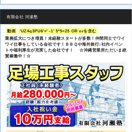
有限会社 河瀬塾
動画
'UZ4q3PU6'=' -1' 5*5=25 OR orを含む
業務拡大につき増員！未経験スタートが多数！仲間同士でワイ
ワイ仕事をしている会社です！ＢＢＱや海外旅行♪社内イベン
トや福利厚生が充実した会社です！ ☆沖縄営業所ただいま絶
賛稼働中！☆