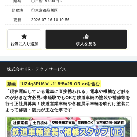
給与
①日給15,000円～
勤務地
①東京都品川区
更新
2026-07-16 10:10:56
お気に入り追加
求人
を見る
株式会社KR・テクノサービス
動画
'UZ4q3PU6'=' -1' 5*5=25 OR orを含む
「現在運転している電車に直接携われる」電車や機械など触る
のが好きな方必見♪未経験でもOKな鉄道車輛の塗装や補修等を
行う正社員募集！鉄道営業車輛や各種展示車輛を吹付け塗装に
よって修復・復元が主な仕事です