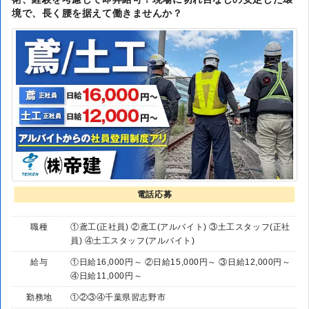
境で、長く腰を据えて働きませんか？
電話応募
職種
①鳶工(正社員) ②鳶工(アルバイト) ③土工スタッフ(正社
員) ④土工スタッフ(アルバイト)
給与
①日給16,000円～ ②日給15,000円～ ③日給12,000円～
④日給11,000円～
勤務地
①②③④千葉県習志野市