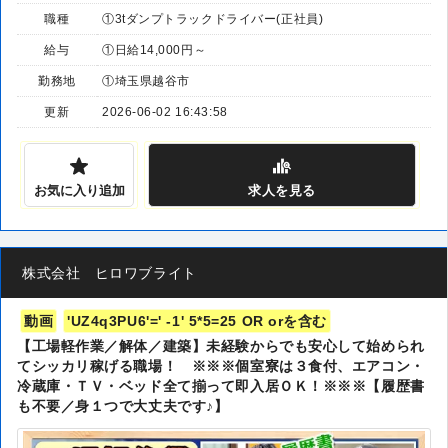
職種
①3tダンプトラックドライバー(正社員)
給与
①日給14,000円～
勤務地
①埼玉県越谷市
更新
2026-06-02 16:43:58
お気に入り追加
求人
を見る
株式会社 ヒロワブライト
動画
'UZ4q3PU6'=' -1' 5*5=25 OR orを含む
【工場軽作業／解体／建築】未経験からでも安心して始められ
てシッカリ稼げる職場！ ※※※個室寮は３食付、エアコン・
冷蔵庫・ＴＶ・ベッド全て揃って即入居ＯＫ！※※※【履歴書
も不要／身１つで大丈夫です♪】