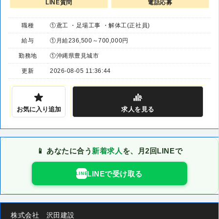
LINE質問
電話応募
職種
①鳶工 ・足場工事 ・解体工(正社員)
給与
①月給236,500～700,000円
勤務地
①沖縄県豊見城市
更新
2026-08-05 11:36:44
お気に入り追加
求人
を見る
📱 あなたに合う
新着求人
を、月2回LINEで
LINEで受け取る
LINE
株式会社 沢田建設