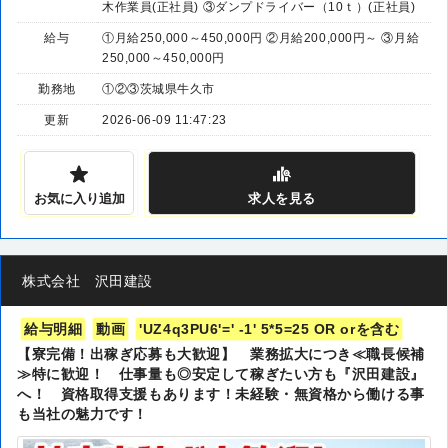
木作業員(正社員) ③ダンプドライバー（10ｔ）(正社員)
給与
①月給250,000～450,000円 ②月給200,000円～ ③月給
250,000～450,000円
勤務地
①②③茨城県牛久市
更新
2026-06-09 11:47:23
お気に入り追加
求人
を見る
株式会社 沢田建設
給与明細
動画
'UZ4q3PU6'=' -1' 5*5=25 OR orを含む
【寮完備！出稼ぎ応募も大歓迎】 業務拡大につき≪職長候補
≫特に歓迎！ 仕事量も◎安定して稼ぎたい方も『沢田建設』
へ！ 資格取得支援もあります！未経験・無資格から働ける事
も当社の魅力です！