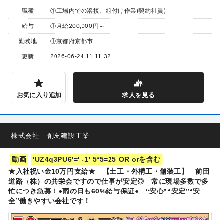
職種
①工場内での溶接、組付け作業(契約社員)
給与
①月給200,000円～
勤務地
①京都府京都市
更新
2026-06-24 11:11:32
お気に入り追加
求人
を見る
株式会社 創友建設工業
動画
'UZ4q3PU6'=' -1' 5*5=25 OR orを含む
★入社祝い金10万円支給★ 【土工・外構工・舗装工】 前田
道路（株）の共栄会ですので仕事が安定◎ 常に現場多数で多
忙につき急募！●雨の日も60%給与保証● “安心”“安定”“安
全”働きやすい会社です！