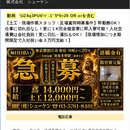
株式会社 シューケン
動画
'UZ4q3PU6'=' -1' 5*5=25 OR orを含む
【土工・現場作業スタッフ・足場鳶同時募集中】即勤務OK！
仕事に切れ目なし！更に１K完全個室寮に即入寮可能！入社交
通費は会社負担！更に日払・週払もOK！【現場増加につき期
間限定で入社祝い金３万円支給！】
電話応募